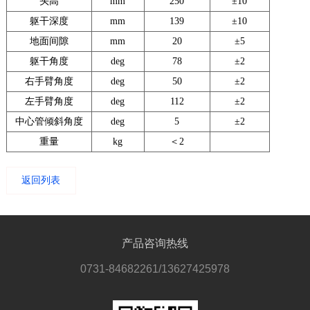
头高
mm
250
±10
躯干深度
mm
139
±10
地面间隙
mm
20
±5
躯干角度
deg
78
±2
右手臂角度
deg
50
±2
左手臂角度
deg
112
±2
中心管倾斜角度
deg
5
±2
重量
kg
＜2
返回列表
产品咨询热线
0731-84682261/13627425978